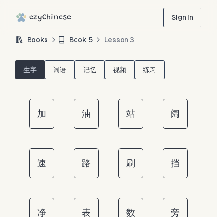
ezyChinese
Sign in
Books
Book
5
Lesson
3
生字
词语
记忆
视频
练习
加
油
站
阔
速
路
刷
挡
净
表
数
旁