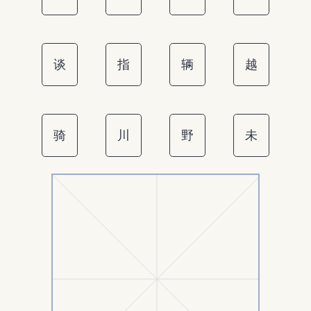
谈
指
辆
越
骑
川
野
未